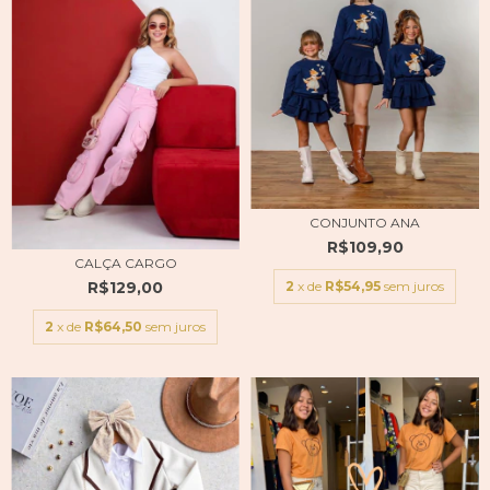
CONJUNTO ANA
R$109,90
CALÇA CARGO
2
x de
R$54,95
sem juros
R$129,00
2
x de
R$64,50
sem juros